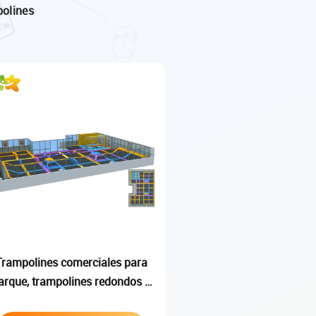
olines
Trampolines comerciales para
arque, trampolines redondos a
la venta